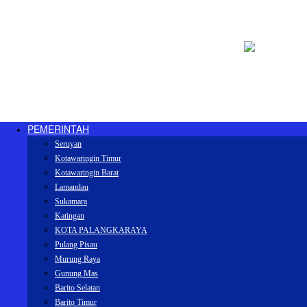
PEMERINTAH
Seruyan
Kotawaringin Timur
Kotawaringin Barat
Lamandau
Sukamara
Katingan
KOTA PALANGKARAYA
Pulang Pisau
Murung Raya
Gunung Mas
Barito Selatan
Barito Timur