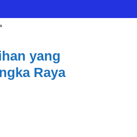
ya
tihan yang
angka Raya