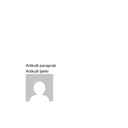
Artikulli paraprak
Pemprov Kalteng Gelar Rapat Asisten
Artikulli tjetër
Peringati Hari Kartini , Pemprov Kalten
BERITASERUYAN.COM
http://beritaseruyan.com
ARTIKEL TERKAIT
DARI PENULIS