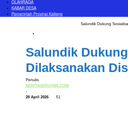
OLAHRAGA
KABAR DESA
Pemerintah Provinsi Kalteng
Beranda
DPRD
Palangkaraya
Salundik Dukung Sosialis
Palangkaraya
Salundik Dukung 
Dilaksanakan Di
Penulis
BERITASERUYAN.COM
-
51
0
28 April 2026
Bagikan