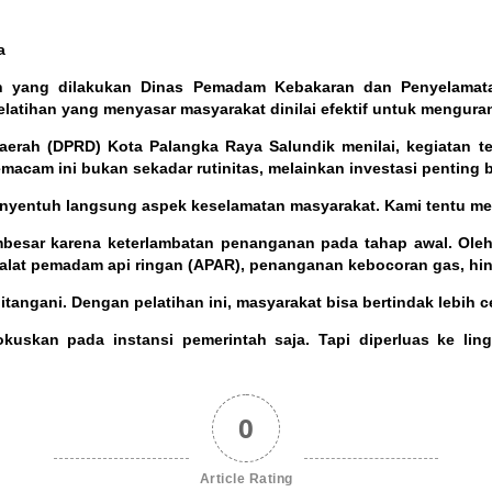
a
 yang dilakukan Dinas Pemadam Kebakaran dan Penyelamata
pelatihan yang menyasar masyarakat dinilai efektif untuk menguran
aerah (DPRD) Kota Palangka Raya Salundik menilai, kegiatan ter
acam ini bukan sekadar rutinitas, melainkan investasi penting 
 menyentuh langsung aspek keselamatan masyarakat. Kami tentu me
besar karena keterlambatan penanganan pada tahap awal. Oleh
 alat pemadam api ringan (APAR), penanganan kebocoran gas, h
itangani. Dengan pelatihan ini, masyarakat bisa bertindak lebih
okuskan pada instansi pemerintah saja. Tapi diperluas ke li
0
Article Rating