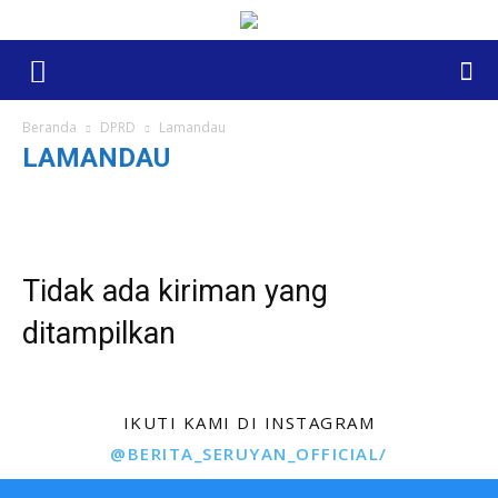
Beranda
DPRD
Lamandau
LAMANDAU
Barito Selatan
Barito Timur
Barito Utara
DPRD PROVINSI KALIMANTAN TENGAH
Gunung Mas
Kapuas
Katingan
Kotawaringin Barat
Kotawaringin Timur
Lamandau
Murung Raya
Palangkaraya
Pulang Pisau
Seruyan
Tidak ada kiriman yang
Sukamara
ditampilkan
IKUTI KAMI DI INSTAGRAM
@BERITA_SERUYAN_OFFICIAL/