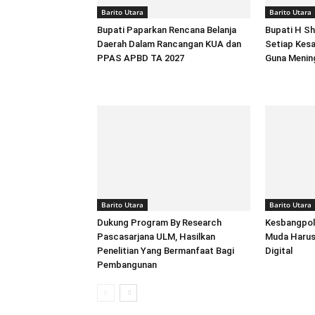
Barito Utara
Barito Utara
Bupati Paparkan Rencana Belanja
Bupati H S
Daerah Dalam Rancangan KUA dan
Setiap Kesa
PPAS APBD TA 2027
Guna Mening
Barito Utara
Barito Utara
Dukung Program By Research
Kesbangpol 
Pascasarjana ULM, Hasilkan
Muda Harus 
Penelitian Yang Bermanfaat Bagi
Digital
Pembangunan