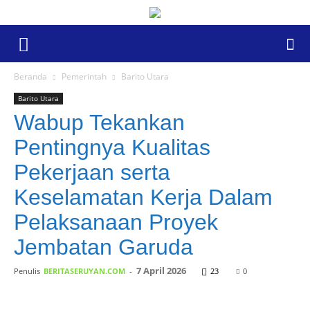
Beranda
Pemerintah
Barito Utara
Barito Utara
Wabup Tekankan
Pentingnya Kualitas
Pekerjaan serta
Keselamatan Kerja Dalam
Pelaksanaan Proyek
Jembatan Garuda
7 April 2026
Penulis
BERITASERUYAN.COM
-
23
0