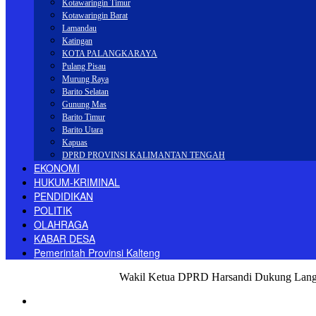
Kotawaringin Timur
Kotawaringin Barat
Lamandau
Katingan
KOTA PALANGKARAYA
Pulang Pisau
Murung Raya
Barito Selatan
Gunung Mas
Barito Timur
Barito Utara
Kapuas
DPRD PROVINSI KALIMANTAN TENGAH
EKONOMI
HUKUM-KRIMINAL
PENDIDIKAN
POLITIK
OLAHRAGA
KABAR DESA
Pemerintah Provinsi Kalteng
Beranda
DPRD
Seruyan
Wakil Ketua DPRD Harsandi Dukung Langk
Seruyan