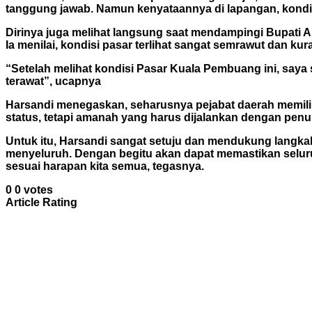
tanggung jawab. Namun kenyataannya di lapangan, kondis
Dirinya juga melihat langsung saat mendampingi Bupati
Ia menilai, kondisi pasar terlihat sangat semrawut dan k
“Setelah melihat kondisi Pasar Kuala Pembuang ini, say
terawat”, ucapnya
Harsandi menegaskan, seharusnya pejabat daerah memilik
status, tetapi amanah yang harus dijalankan dengan pen
Untuk itu, Harsandi sangat setuju dan mendukung langkah 
menyeluruh. Dengan begitu akan dapat memastikan selur
sesuai harapan kita semua, tegasnya.
0
0
votes
Article Rating