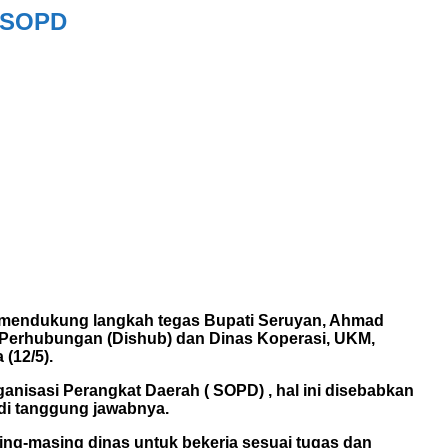
a SOPD
mendukung langkah tegas Bupati Seruyan, Ahmad
 Perhubungan (Dishub) dan Dinas Koperasi, UKM,
(12/5).
anisasi Perangkat Daerah ( SOPD) , hal ini disebabkan
adi tanggung jawabnya.
ing-masing dinas untuk bekerja sesuai tugas dan