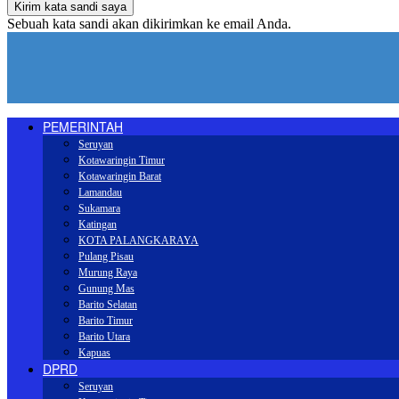
Sebuah kata sandi akan dikirimkan ke email Anda.
PEMERINTAH
Seruyan
Kotawaringin Timur
Kotawaringin Barat
Lamandau
Sukamara
Katingan
KOTA PALANGKARAYA
Pulang Pisau
Murung Raya
Gunung Mas
Barito Selatan
Barito Timur
Barito Utara
Kapuas
DPRD
Seruyan