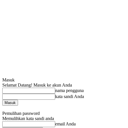
Masuk
Selamat Datang! Masuk ke akun Anda
nama pengguna
kata sandi Anda
Lupa kata sandi Anda? mendapatkan bantuan
Pemulihan password
Memulihkan kata sandi anda
email Anda