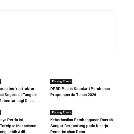
Pulang Pisau
rap Insfrastruktur
DPRD Pulpis Sepakati Perubahan
nsi Segera di Tangani
Propemperda Tahun 2026
ebentar Lagi Dilalui
Pulang Pisau
ya Perda ini,
Keberhasilan Pembangunan Daerah
 Tercipta Mekanisme
Sangat Bergantung pada Kinerja
ang Lebih Adil
Pemerintahan Desa