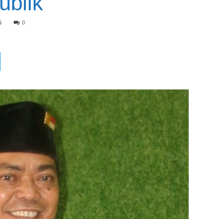
ublik
6
0