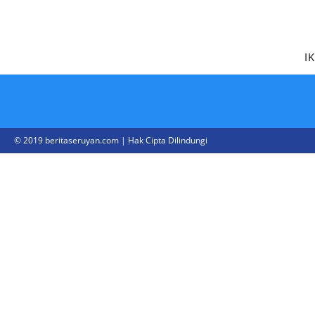
I
© 2019 beritaseruyan.com | Hak Cipta Dilindungi