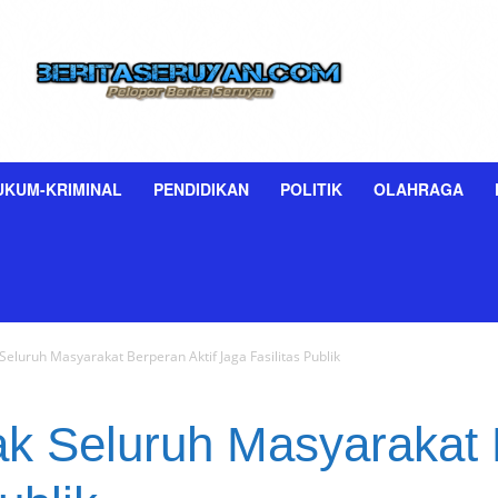
UKUM-KRIMINAL
PENDIDIKAN
POLITIK
OLAHRAGA
k Seluruh Masyarakat Berperan Aktif Jaga Fasilitas Publik
jak Seluruh Masyarakat 