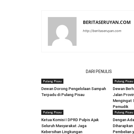
BERITASERUYAN.COM
http://beritaseruyan.com
ARTIKEL TERKAIT
DARI PENULIS
Pulang Pisau
Pulang Pisau
Dewan Dorong Pengelolaan Sampah
Dewan Berha
Terpadu di Pulang Pisau
Jalan Provi
Mengingat S
Pemudik
Pulang Pisau
Pulang Pisau
Ketua Komisi I DPRD Pulpis Ajak
Dengan Adan
Seluruh Masyarakat Jaga
Diharapkan
Kebersihan Lingkungan
Pembelian y