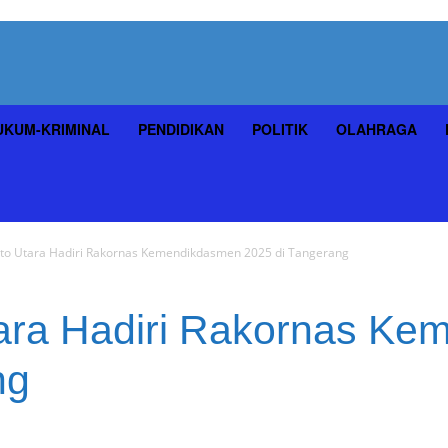
UKUM-KRIMINAL
PENDIDIKAN
POLITIK
OLAHRAGA
to Utara Hadiri Rakornas Kemendikdasmen 2025 di Tangerang
ara Hadiri Rakornas K
ng