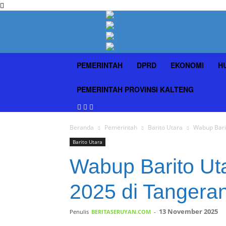
PEMERINTAH
DPRD
EKONOMI
H
PEMERINTAH PROVINSI KALTENG
Beranda
Pemerintah
Barito Utara
Wabup Bari
Barito Utara
Wabup Barito Ut
2025 di Tangera
13 November 2025
Penulis
BERITASERUYAN.COM
-