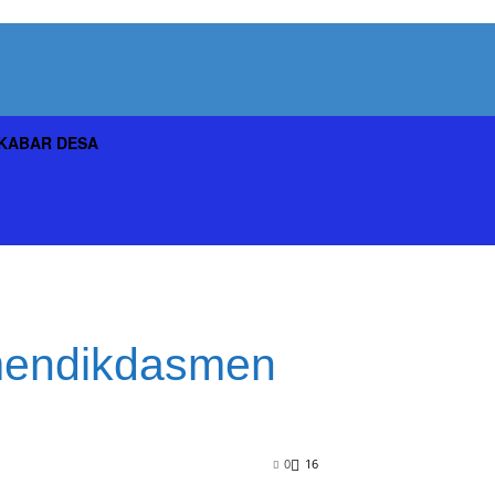
KABAR DESA
emendikdasmen
0
16