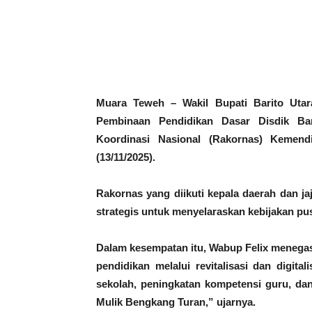
Bagikan
Muara Teweh –
Wakil Bupati Barito Utar
Pembinaan Pendidikan Dasar Disdik Bar
Koordinasi Nasional (Rakornas) Kemen
(13/11/2025).
Rakornas yang diikuti kepala daerah dan ja
strategis untuk menyelaraskan kebijakan p
Dalam kesempatan itu, Wabup Felix menega
pendidikan melalui revitalisasi dan digit
sekolah, peningkatan kompetensi guru, dan 
Mulik Bengkang Turan,” ujarnya.