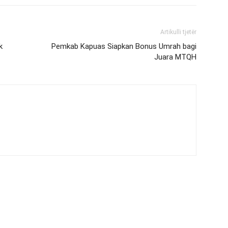
Artikulli tjetër
k
Pemkab Kapuas Siapkan Bonus Umrah bagi
Juara MTQH