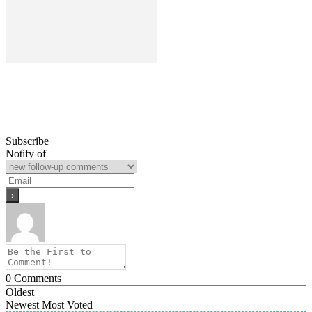
Pemerintah Provinsi Kalteng
Pemprov Kalteng Ajak Seluruh Masyarakat Harus
Berperan Aktif Dalam Pencegahan Karhutla
Subscribe
Notify of
0
Comments
Oldest
Newest
Most Voted