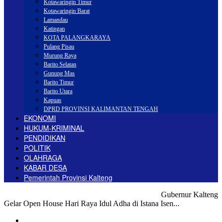
Kotawaringin Timur
Kotawaringin Barat
Lamandau
Katingan
KOTA PALANGKARAYA
Pulang Pisau
Murung Raya
Barito Selatan
Gunung Mas
Barito Timur
Barito Utara
Kapuas
DPRD PROVINSI KALIMANTAN TENGAH
EKONOMI
HUKUM-KRIMINAL
PENDIDIKAN
POLITIK
OLAHRAGA
KABAR DESA
Pemerintah Provinsi Kalteng
Beranda
Pemerintah
Pemerintah Provinsi Kalteng
Gubernur Kalteng
Gelar Open House Hari Raya Idul Adha di Istana Isen...
Pemerintah Provinsi Kalteng