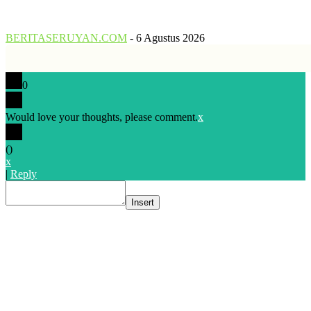
Kalteng...
BERITASERUYAN.COM
-
6 Agustus 2026
0
0
Would love your thoughts, please comment.
x
(
)
x
|
Reply
Insert