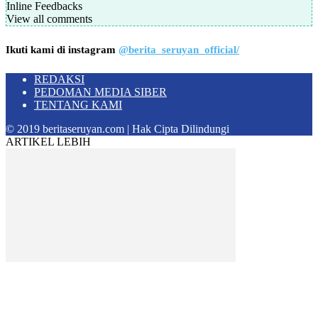
Inline Feedbacks
View all comments
Ikuti kami di instagram
@berita_seruyan_official/
REDAKSI
PEDOMAN MEDIA SIBER
TENTANG KAMI
© 2019 beritaseruyan.com | Hak Cipta Dilindungi
ARTIKEL LEBIH
Pemerintah Provinsi Kalteng
Pemprov Kalteng Bersama Pemkab Katingan
Matangkan Persiapan MTQH XXXIV Tingkat