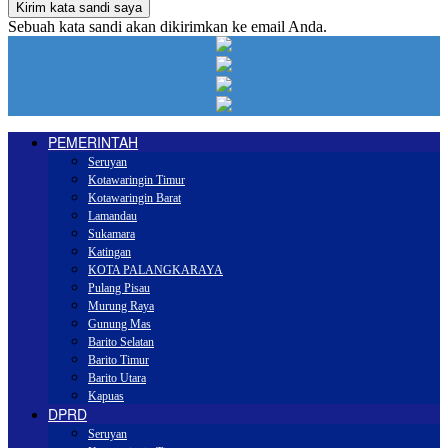
Sebuah kata sandi akan dikirimkan ke email Anda.
PEMERINTAH
Seruyan
Kotawaringin Timur
Kotawaringin Barat
Lamandau
Sukamara
Katingan
KOTA PALANGKARAYA
Pulang Pisau
Murung Raya
Gunung Mas
Barito Selatan
Barito Timur
Barito Utara
Kapuas
DPRD
Seruyan