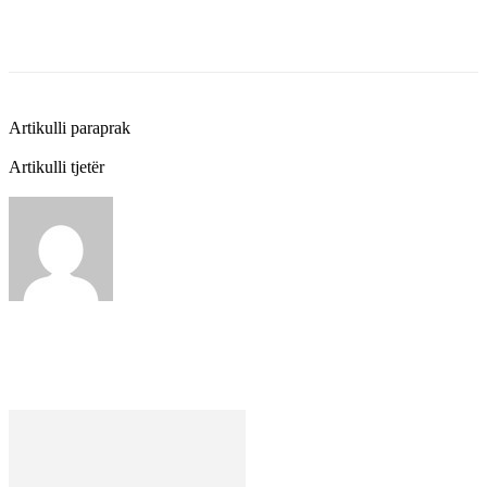
Artikulli paraprak
Pawai Tanglong Sarana Mempererat Silaturahmi
dan Kebersamaan Antarwarga di Kabupaten Barito Utara
Artikulli tjetër
Ketua DPRD Kota Palangka Raya Harapkan Perda
PJU Perkuat Kinerja OPD Tangani Penerangan Jalan
BERITASERUYAN.COM
http://beritaseruyan.com
ARTIKEL TERKAIT
DARI PENULIS