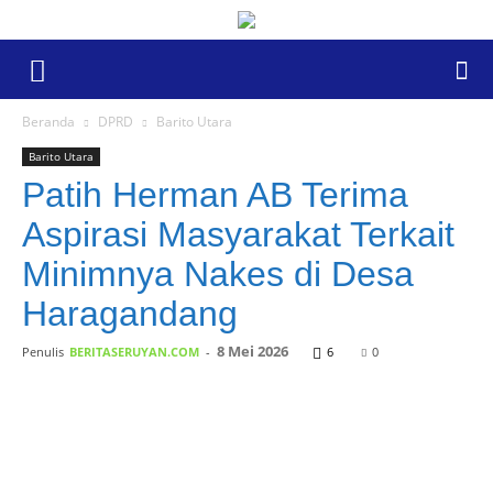
Beranda
DPRD
Barito Utara
Barito Utara
Patih Herman AB Terima
Aspirasi Masyarakat Terkait
Minimnya Nakes di Desa
Haragandang
8 Mei 2026
Penulis
BERITASERUYAN.COM
-
6
0