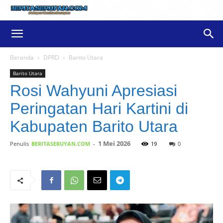
Beranda
DPRD
Barito Utara
Barito Utara
Rosi Wahyuni Apresiasi
Peringatan Hari Kartini di
Kabupaten Barito Utara
1 Mei 2026
Penulis
BERITASERUYAN.COM
-
19
0