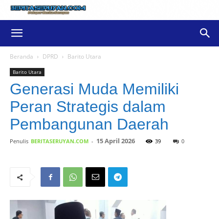
Beranda
DPRD
Barito Utara
Barito Utara
Generasi Muda Memiliki
Peran Strategis dalam
Pembangunan Daerah
15 April 2026
Penulis
BERITASERUYAN.COM
-
39
0