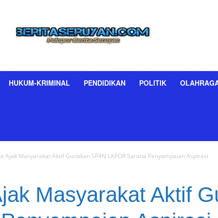
HUKUM-KRIMINAL
PENDIDIKAN
POLITIK
OLAHRAG
t Ajak Masyarakat Aktif Gunakan SP4N LAPOR Sarana Penyampaian Aspirasi
jak Masyarakat Aktif