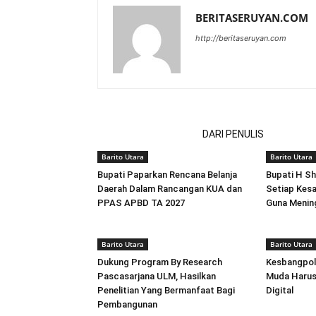
BERITASERUYAN.COM
http://beritaseruyan.com
ARTIKEL TERKAIT
DARI PENULIS
Barito Utara
Barito Utara
Bupati Paparkan Rencana Belanja
Bupati H S
Daerah Dalam Rancangan KUA dan
Setiap Kesa
PPAS APBD TA 2027
Guna Mening
Barito Utara
Barito Utara
Dukung Program By Research
Kesbangpol 
Pascasarjana ULM, Hasilkan
Muda Harus 
Penelitian Yang Bermanfaat Bagi
Digital
Pembangunan