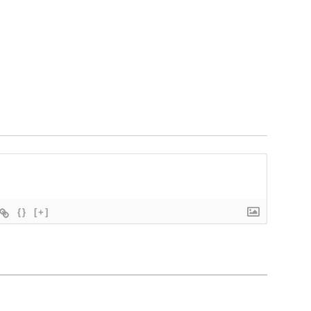
{}
[+]