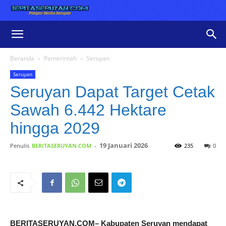
Beranda
Pemerintah
Seruyan
Seruyan
Seruyan Dapat Target Cetak
Sawah 6.442 Hektare
hingga 2029
19 Januari 2026
Penulis
BERITASERUYAN.COM
-
235
0
BERITASERUYAN.COM– Kabupaten Seruyan mendapat