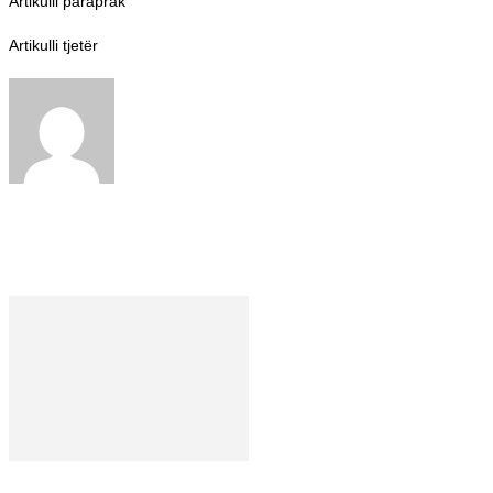
Artikulli paraprak
Bupati Barito Utara Resmi Menutup Kemah Wisata
BBKT VI 2025
Artikulli tjetër
Barito Utara Persiapkan Peningkatan Fasilitas
Kesehatan dan Perluasan Jaminan Layanan
BERITASERUYAN.COM
http://beritaseruyan.com
ARTIKEL TERKAIT
DARI PENULIS
Barito Utara