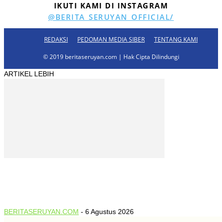
IKUTI KAMI DI INSTAGRAM
@BERITA_SERUYAN_OFFICIAL/
REDAKSI
PEDOMAN MEDIA SIBER
TENTANG KAMI
© 2019 beritaseruyan.com | Hak Cipta Dilindungi
ARTIKEL LEBIH
Pemerintah Provinsi Kalteng
Pemprov Kalteng Bersama Pemkab Katingan Matangkan
Persiapan MTQH XXXIV Tingkat Kalteng...
BERITASERUYAN.COM
-
6 Agustus 2026
0