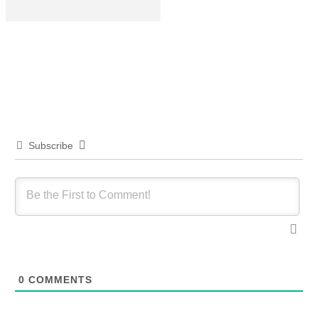
Katingan
Pengelolaan Dana BOSP Harus Transparan dan
Akuntabel demi Hindari Masalah Hukum
Subscribe
0
COMMENTS