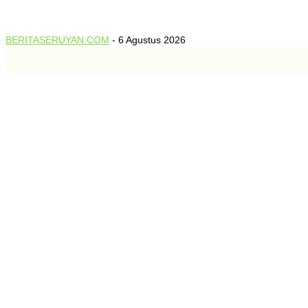
Pemprov Kalteng Bersama Pemkab Katingan Matangkan
Persiapan MTQH XXXIV Tingkat Kalteng...
BERITASERUYAN.COM
-
6 Agustus 2026
0