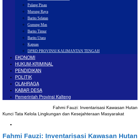
Pulang Pisau
Murung Raya
Barito Selatan
Gunung Mas
Barito Timur
Barito Utara
Kapuas
DPRD PROVINSI KALIMANTAN TENGAH
EKONOMI
HUKUM-KRIMINAL
PENDIDIKAN
POLITIK
OLAHRAGA
KABAR DESA
Pemerintah Provinsi Kalteng
Beranda
DPRD
Katingan
Fahmi Fauzi: Inventarisasi Kawasan Hutan
Kunci Tata Kelola Lingkungan dan Kesejahteraan Masyarakat
Katingan
Fahmi Fauzi: Inventarisasi Kawasan Hutan