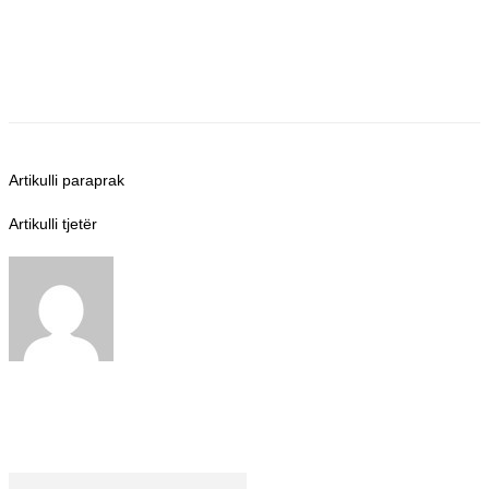
Artikulli paraprak
Transparansi dan Keadilan dalam Relokasi
Permukiman Barito Utara Didukung PDI Perjuangan
Artikulli tjetër
Fraksi PKB Apresiasi Kinerja Pemda Murung Raya
dalam Rapat Paripurna Raperda APBD
BERITASERUYAN.COM
http://beritaseruyan.com
ARTIKEL TERKAIT
DARI PENULIS