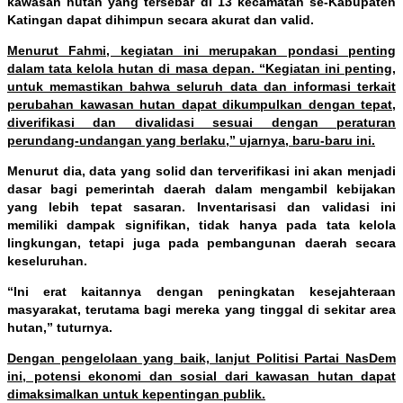
kawasan hutan yang tersebar di 13 kecamatan se-Kabupaten
Katingan dapat dihimpun secara akurat dan valid.
Menurut Fahmi, kegiatan ini merupakan pondasi penting
dalam tata kelola hutan di masa depan. “Kegiatan ini penting,
untuk memastikan bahwa seluruh data dan informasi terkait
perubahan kawasan hutan dapat dikumpulkan dengan tepat,
diverifikasi dan divalidasi sesuai dengan peraturan
perundang-undangan yang berlaku,” ujarnya, baru-baru ini.
Menurut dia, data yang solid dan terverifikasi ini akan menjadi
dasar bagi pemerintah daerah dalam mengambil kebijakan
yang lebih tepat sasaran. Inventarisasi dan validasi ini
memiliki dampak signifikan, tidak hanya pada tata kelola
lingkungan, tetapi juga pada pembangunan daerah secara
keseluruhan.
“Ini erat kaitannya dengan peningkatan kesejahteraan
masyarakat, terutama bagi mereka yang tinggal di sekitar area
hutan,” tuturnya.
Dengan pengelolaan yang baik, lanjut Politisi Partai NasDem
ini, potensi ekonomi dan sosial dari kawasan hutan dapat
dimaksimalkan untuk kepentingan publik.