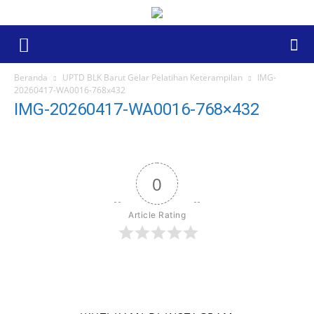
Beranda
UPTD BLK Barut Gelar Pelatihan Keterampilan
IMG-
20260417-WA0016-768x432
IMG-20260417-WA0016-768×432
0
Article Rating